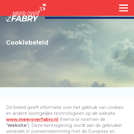
Cookiebeleid
Dit beleid geeft informatie over het gebruik van cookies
en andere soortgelijke technologieën op de website
www.meeroverfabry.nl
(hierna te noemen de
"
Website
"). Deze kennisgeving wordt aan de gebruiker
verstrekt in overeenstemming met de Europese en