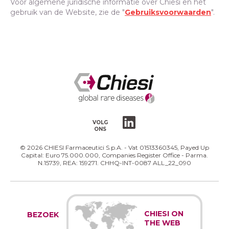
Voor algemene juridische informatie over Chiesi en het
gebruik van de Website, zie de "
Gebruiksvoorwaarden
".
VOLG
ONS
© 2026 CHIESI Farmaceutici S.p.A. - Vat 01513360345, Payed Up
Capital: Euro 75.000.000, Companies Register Office - Parma.
N.15739, REA: 159271. CHHQ-INT-0087 ALL_22_090
CHIESI ON
BEZOEK
THE WEB