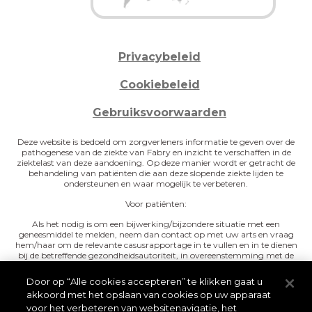
Privacybeleid
Cookiebeleid
Gebruiksvoorwaarden
Deze website is bedoeld om zorgverleners informatie te geven over de
pathogenese van de ziekte van Fabry en inzicht te verschaffen in de
ziektelast van deze aandoening. Op deze manier wordt er getracht de
behandeling van patiënten die aan deze slopende ziekte lijden te
ondersteunen en waar mogelijk te verbeteren.
Voor patiënten:
Als het nodig is om een bijwerking/bijzondere situatie met een
geneesmiddel te melden, neem dan contact op met uw arts en vraag
hem/haar om de relevante casusrapportage in te vullen en in te dienen
bij de betreffende gezondheidsautoriteit, in overeenstemming met de
vereisten voor geneesmiddelenbewaking die in uw land van kracht
zijn. Wij herinneren u er echter vriendelijk aan dat elke patiënt
Door op “Alle cookies accepteren” te klikken gaat u
dergelijke gevallen rechtstreeks kan melden bij het nationale
akkoord met het opslaan van cookies op uw apparaat
meldingssysteem.
voor het verbeteren van websitenavigatie, het