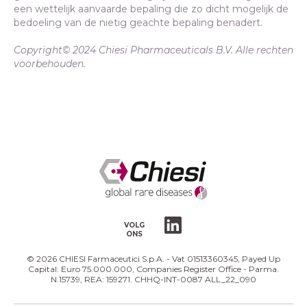
een wettelijk aanvaarde bepaling die zo dicht mogelijk de
bedoeling van de nietig geachte bepaling benadert.
Copyright© 2024 Chiesi Pharmaceuticals B.V. Alle rechten
voorbehouden.
VOLG
ONS
© 2026 CHIESI Farmaceutici S.p.A. - Vat 01513360345, Payed Up
Capital: Euro 75.000.000, Companies Register Office - Parma.
N.15739, REA: 159271. CHHQ-INT-0087 ALL_22_090