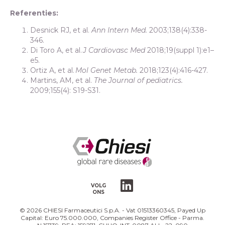
Referenties:
Desnick RJ, et al.
Ann Intern Med.
2003;138(4):338-
346.
Di Toro A, et al.
J Cardiovasc Med
2018;19(suppl 1):e1–
e5.
Ortiz A, et al.
Mol Genet Metab.
2018;123(4):416-427.
Martins, AM, et al.
The Journal of pediatrics.
2009;155(4): S19-S31.
VOLG
ONS
© 2026 CHIESI Farmaceutici S.p.A. - Vat 01513360345, Payed Up
Capital: Euro 75.000.000, Companies Register Office - Parma.