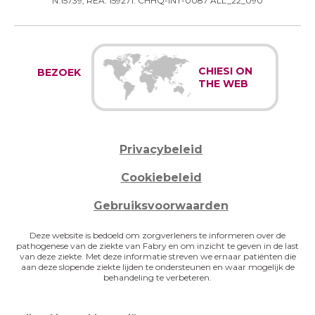
N.15739, REA: 159271. CHHQ-INT-0087 ALL_22_090
CHIESI ON
BEZOEK
THE WEB
Privacybeleid
Cookiebeleid
Gebruiksvoorwaarden
Deze website is bedoeld om zorgverleners te informeren over de
pathogenese van de ziekte van Fabry en om inzicht te geven in de last
van deze ziekte. Met deze informatie streven we ernaar patiënten die
aan deze slopende ziekte lijden te ondersteunen en waar mogelijk de
behandeling te verbeteren.